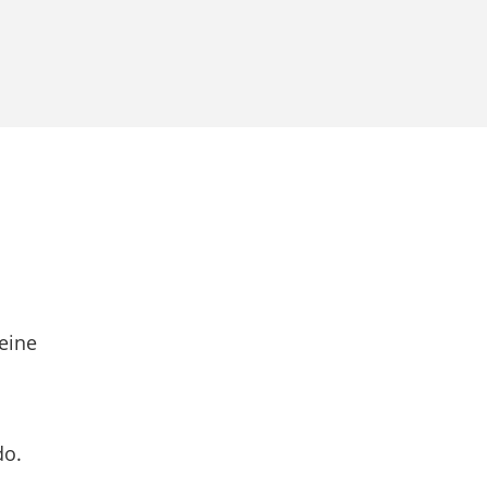
eine
do.