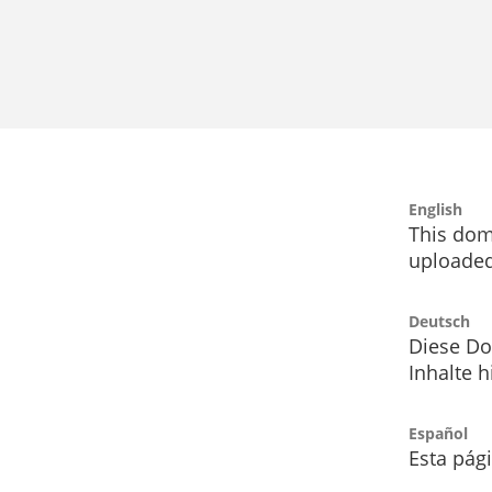
English
This dom
uploaded
Deutsch
Diese Do
Inhalte h
Español
Esta pág